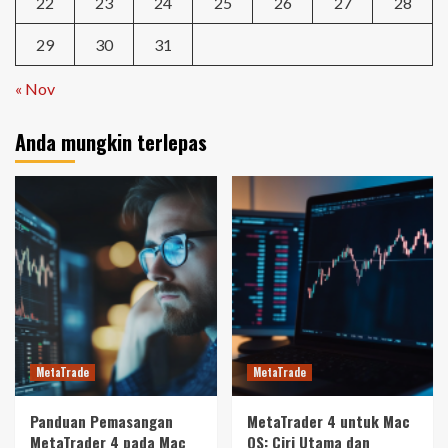
22
23
24
25
26
27
28
29
30
31
« Nov
Anda mungkin terlepas
MetaTrade
MetaTrade
Panduan Pemasangan
MetaTrader 4 untuk Mac
MetaTrader 4 pada Mac
OS: Ciri Utama dan