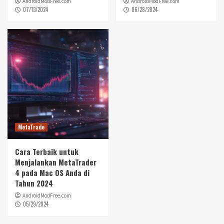
AndroidModFree.com
AndroidModFree.com
07/13/2024
06/28/2024
MetaTrade
Cara Terbaik untuk
Menjalankan MetaTrader
4 pada Mac OS Anda di
Tahun 2024
AndroidModFree.com
05/29/2024