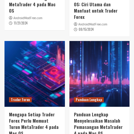
MetaTrader 4 pada Mac
OS: Ciri Utama dan
OS
Manfaat untuk Trader
Forex
AndroidModFree.com
11/21/2024
AndroidModFree.com
08/15/2024
Trader Forex
Panduan Lengkap
Mengapa Setiap Trader
Panduan Lengkap
Forex Perlu Memuat
Menyelesaikan Masalah
Turun MetaTrader 4 pada
Pemasangan MetaTrader
Mac OS
4 pada Mac OS