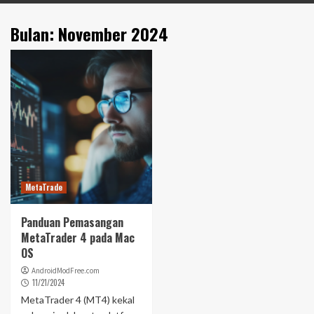
Bulan:
November 2024
MetaTrade
Panduan Pemasangan
MetaTrader 4 pada Mac
OS
AndroidModFree.com
11/21/2024
MetaTrader 4 (MT4) kekal