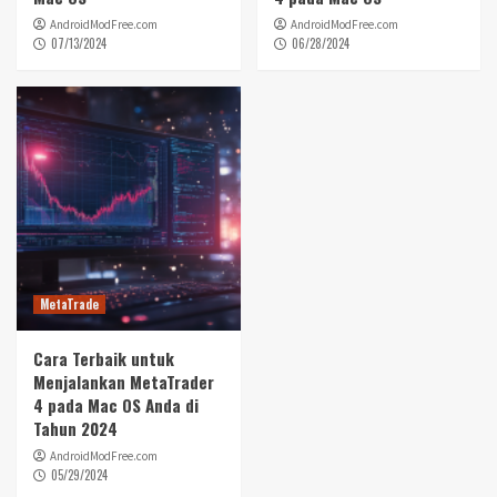
AndroidModFree.com
AndroidModFree.com
07/13/2024
06/28/2024
MetaTrade
Cara Terbaik untuk
Menjalankan MetaTrader
4 pada Mac OS Anda di
Tahun 2024
AndroidModFree.com
05/29/2024