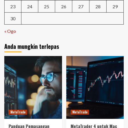
23
24
25
26
27
28
29
30
« Ogo
Anda mungkin terlepas
MetaTrade
MetaTrade
Panduan Pemasangan
MetaTrader 4 untuk Mac