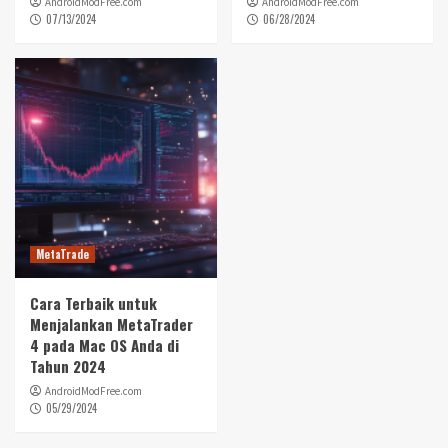
AndroidModFree.com
AndroidModFree.com
07/13/2024
06/28/2024
MetaTrade
Cara Terbaik untuk
Menjalankan MetaTrader
4 pada Mac OS Anda di
Tahun 2024
AndroidModFree.com
05/29/2024