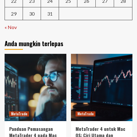
22
23
24
25
26
27
28
29
30
31
« Nov
Anda mungkin terlepas
MetaTrade
MetaTrade
Panduan Pemasangan
MetaTrader 4 untuk Mac
MetaTrader 4 pada Mac
OS: Ciri Utama dan