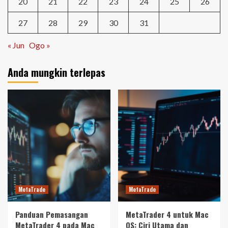
20
21
22
23
24
25
26
27
28
29
30
31
« Jun
Ogo »
Anda mungkin terlepas
MetaTrade
MetaTrade
Panduan Pemasangan
MetaTrader 4 untuk Mac
MetaTrader 4 pada Mac
OS: Ciri Utama dan