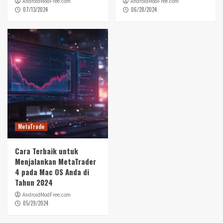
AndroidModFree.com
AndroidModFree.com
07/13/2024
06/28/2024
MetaTrade
Cara Terbaik untuk
Menjalankan MetaTrader
4 pada Mac OS Anda di
Tahun 2024
AndroidModFree.com
05/29/2024