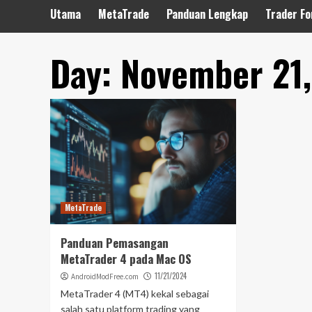
Utama
MetaTrade
Panduan Lengkap
Trader Fo
Day:
November 21
MetaTrade
Panduan Pemasangan
MetaTrader 4 pada Mac OS
11/21/2024
AndroidModFree.com
MetaTrader 4 (MT4) kekal sebagai
salah satu platform trading yang