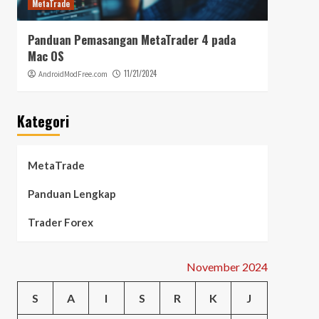
MetaTrade
MetaTr
Panduan Pemasangan MetaTrader 4 pada
MetaT
Mac OS
Manfa
11/21/2024
AndroidModFree.com
Andr
Kategori
MetaTrade
Panduan Lengkap
Trader Forex
November 2024
S
A
I
S
R
K
J